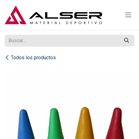
Ir al contenido
Todos los productos