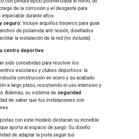
co con pintura epoxi polimerizada al horno, un
rotege de la corrosión y el desgaste para
 impecable durante años.
 y seguro:
Incluye arquillos traseros para guiar
 ganchos de poliamida anti-lesión, diseñados
cilitar la instalación de la red (no incluida).
tu centro deportivo
n sido concebidas para resolver los
tros escolares y clubes deportivos: la
u robusta construcción en acero y su acabado
ón a largo plazo, resistiendo el uso intensivo y
es. Además, su sistema de
seguridad
lidad de saber que tus instalaciones son
ores.
pistas con este modelo destacan su increíble
 que aporta al espacio de juego. Su diseño
ilidad de adaptar la pista según tus