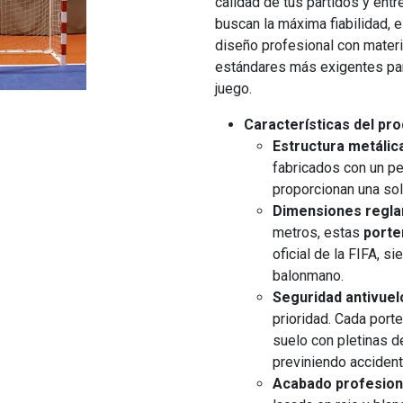
calidad de tus partidos y ent
buscan la máxima fiabilidad, 
diseño profesional con materi
estándares más exigentes par
juego.
Características del pro
Estructura metálica
fabricados con un pe
proporcionan una sol
Dimensiones regla
metros, estas
porte
oficial de la FIFA, s
balonmano.
Seguridad antivuelc
prioridad. Cada porte
suelo con pletinas de
previniendo acciden
Acabado profesiona