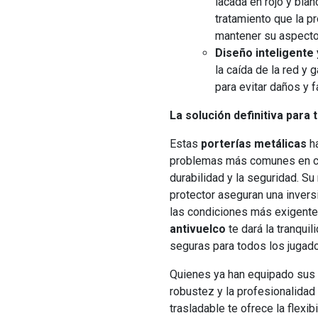
lacada en rojo y blan
tratamiento que la p
mantener su aspecto
Diseño inteligente
la caída de la red y
para evitar daños y fa
La solución definitiva para 
Estas
porterías metálicas
ha
problemas más comunes en cen
durabilidad y la seguridad. S
protector aseguran una inversi
las condiciones más exigent
antivuelco
te dará la tranqui
seguras para todos los jugad
Quienes ya han equipado sus 
robustez y la profesionalidad
trasladable te ofrece la flexib