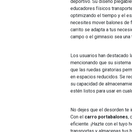
deportivo. Su diseño plegable
educadores físicos transport
optimizando el tiempo y el es
necesites mover balones de fú
carrito se adapta a tus neces
campo o el gimnasio sea una ta
Los usuarios han destacado la
mencionando que su sistema 
que las ruedas giratorias per
en espacios reducidos. Se re
su capacidad de almacenamie
estén listos para usar en cua
No dejes que el desorden te i
Con el
carro portabalones
,
eficiente. ¡Hazte con el tuyo
transportas y almacenas tus 