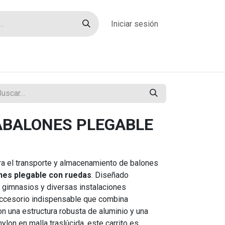
Iniciar sesión
rías
Sobre nosotros
Blog
Contacto
ABALONES PLEGABLE
ra el transporte y almacenamiento de balones
nes plegable con ruedas
. Diseñado
 gimnasios y diversas instalaciones
 accesorio indispensable que combina
n una estructura robusta de aluminio y una
lon en malla traslúcida, este carrito es