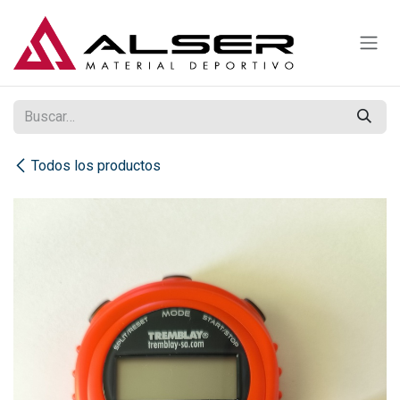
Ir al contenido
Todos los productos