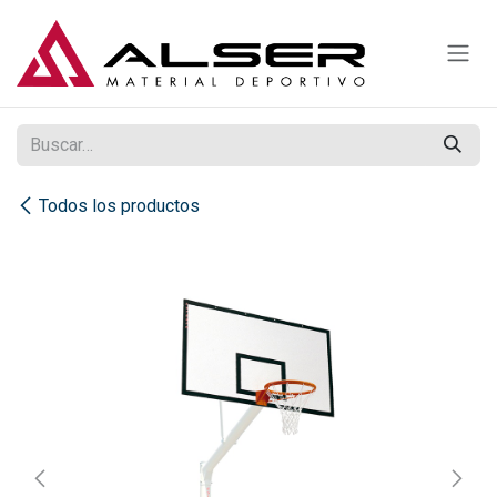
Ir al contenido
Todos los productos