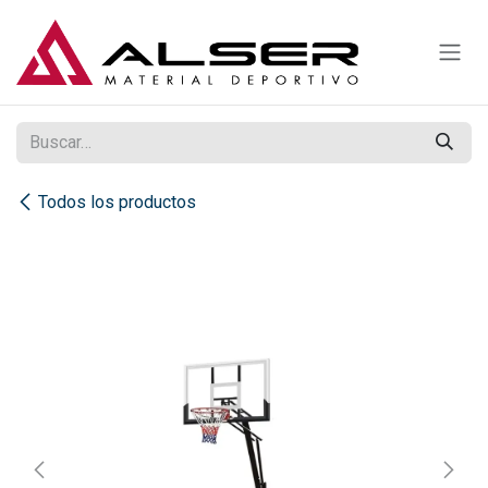
Ir al contenido
Todos los productos