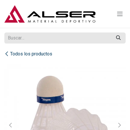
Ir al contenido
Todos los productos