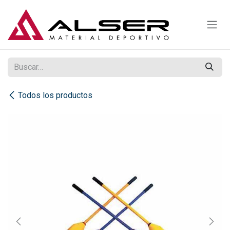
Ir al contenido
Todos los productos