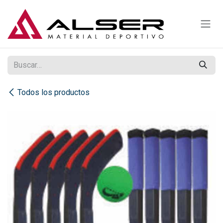
Ir al contenido
Todos los productos