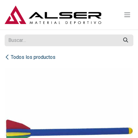
Ir al contenido
Todos los productos