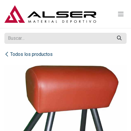
Ir al contenido
Todos los productos