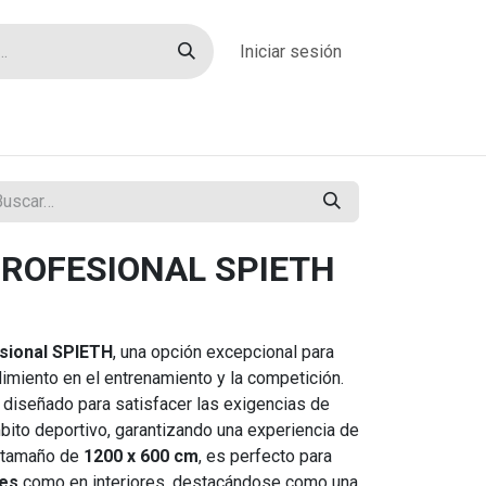
Iniciar sesión
rías
Sobre nosotros
Blog
Contacto
ROFESIONAL SPIETH
sional SPIETH
, una opción excepcional para
imiento en el entrenamiento y la competición.
 diseñado para satisfacer las exigencias de
bito deportivo, garantizando una experiencia de
n tamaño de
1200 x 600 cm
, es perfecto para
res
como en interiores, destacándose como una