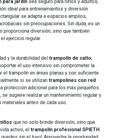
 para jardín
sea seguro para niños y adultos,
ción ideal para entrenamientos y diversión
ectangular se adapta a espacios amplios,
 acrobacias sin preocupaciones. Sin duda, es un
o proporciona diversión, sino que también
el ejercicio regular.
ad y la durabilidad del
trampolín de salto
,
oportar el uso intensivo sin comprometer la
 el trampolín en áreas planas y con suficiente
ialmente si se utilizan
trampolines con red
na protección adicional para los más pequeños.
, se sugiere realizar un mantenimiento regular y
s materiales antes de cada uso.
 niños
que no solo brinde diversión, sino que
vida activo, el
trampolín profesional SPIETH
e quedes sin el tuyo! Aprovecha la oportunidad