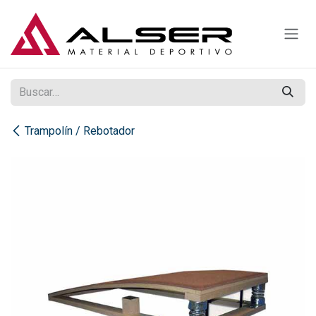
Ir al contenido
Trampolín / Rebotador