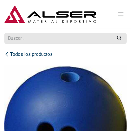
Ir al contenido
Todos los productos