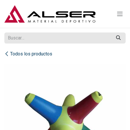
Ir al contenido
Todos los productos