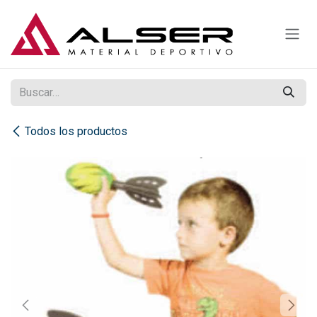
Ir al contenido
Todos los productos