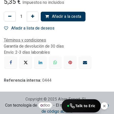
5,35
€
Impuestos no incluidos
Añadir a la cesta
Añadir a lista de deseos
Términos y condiciones
Garantía de devolución de 30 días
Envío: 2-3 días laborables
Referencia interna:
0444
Copyright © 2025 Alser Esport, SL
Con tecnología de
- El mejor
Comercio electrónico
Talk to Eric
✕
de código abierto