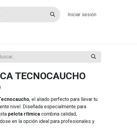
Iniciar sesión
rías
Sobre nosotros
Blog
Contacto
ICA TECNOCAUCHO
D
 Tecnocaucho
, el aliado perfecto para llevar tu
iente nivel. Diseñada especialmente para
esta
pelota rítmica
combina calidad,
éndose en la opción ideal para profesionales y