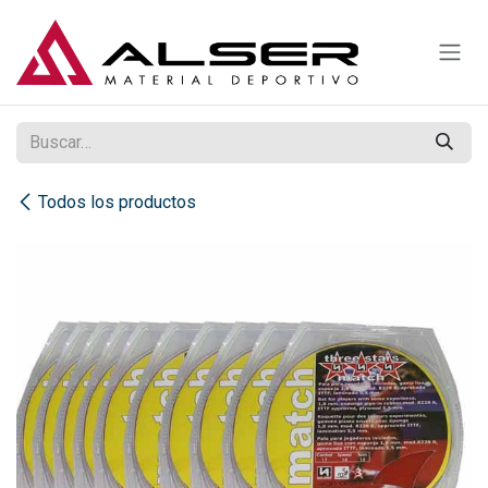
Ir al contenido
Todos los productos