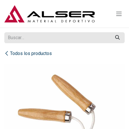
Ir al contenido
Todos los productos