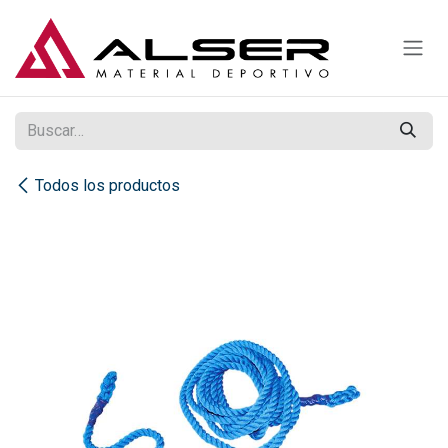
Ir al contenido
Todos los productos