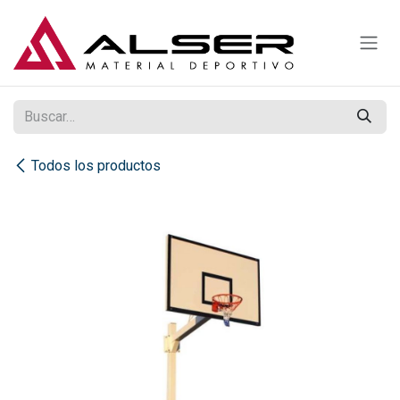
Ir al contenido
Todos los productos