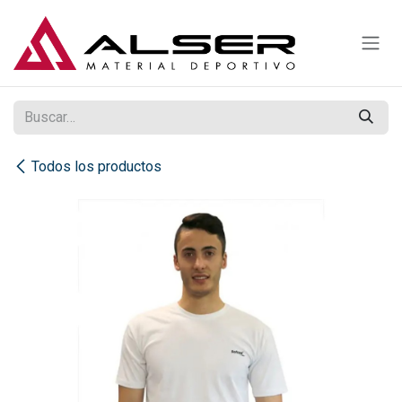
Ir al contenido
Todos los productos