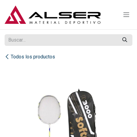
Ir al contenido
Todos los productos