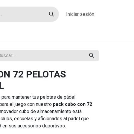
Iniciar sesión
rías
Sobre nosotros
Blog
Contacto
ON 72 PELOTAS
L
 para mantener tus pelotas de pádel
para el juego con nuestro
pack cubo con 72
 innovador cubo de almacenamiento está
clubs, escuelas y aficionados al pádel que
d en sus accesorios deportivos.