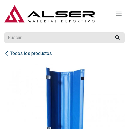
Ir al contenido
Todos los productos