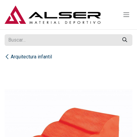
Ir al contenido
Arquitectura infantil