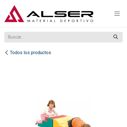
Ir al contenido
Todos los productos