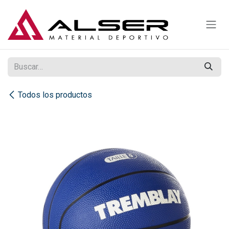
Ir al contenido
Todos los productos