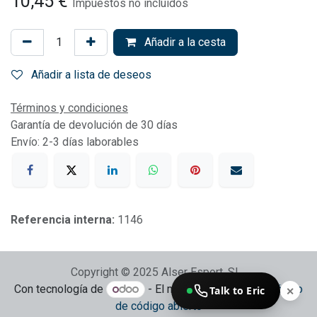
10,45
€
Impuestos no incluidos
Añadir a la cesta
Añadir a lista de deseos
Términos y condiciones
Garantía de devolución de 30 días
Envío: 2-3 días laborables
Referencia interna:
1146
Copyright © 2025 Alser Esport, SL
Con tecnología de
- El mejor
Comercio electrónico
Talk to Eric
✕
de código abierto