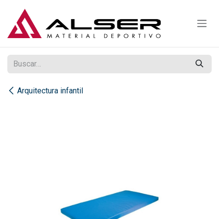
Ir al contenido
Arquitectura infantil