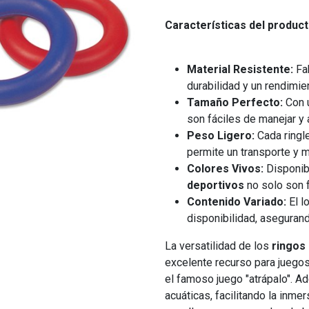
Características del product
Material Resistente:
Fab
durabilidad y un rendimie
Tamaño Perfecto:
Con u
son fáciles de manejar y
Peso Ligero:
Cada ringl
permite un transporte y 
Colores Vivos:
Disponibl
deportivos
no solo son f
Contenido Variado:
El l
disponibilidad, aseguran
La versatilidad de los
ringos
excelente recurso para juegos
el famoso juego "atrápalo". A
acuáticas, facilitando la inme