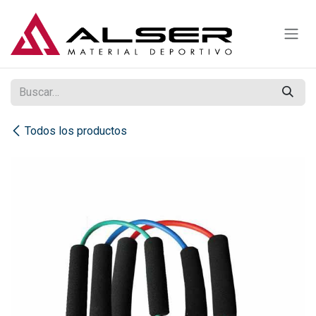
Ir al contenido
Todos los productos