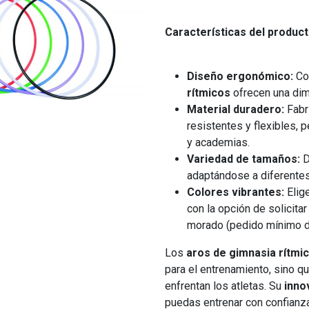
Características del product
Diseño ergonómico:
Co
rítmicos
ofrecen una dim
Material duradero:
Fabr
resistentes y flexibles, 
y academias.
Variedad de tamaños:
D
adaptándose a diferentes 
Colores vibrantes:
Elige
con la opción de solicita
morado (pedido mínimo d
Los
aros de gimnasia rítmi
para el entrenamiento, sino 
enfrentan los atletas. Su
inno
puedas entrenar con confianza,