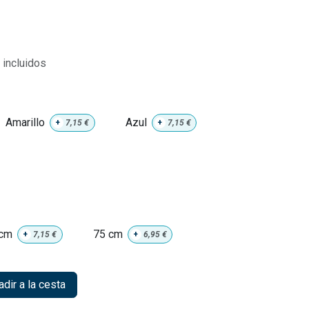
incluidos
Amarillo
Azul
+
7,15
€
+
7,15
€
 cm
75 cm
+
7,15
€
+
6,95
€
dir a la cesta