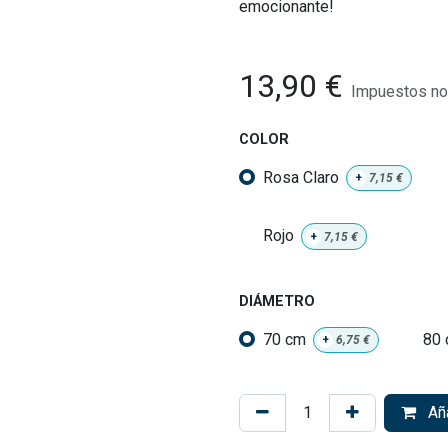
emocionante!
13,90
€
Impuestos no 
COLOR
Rosa Claro
+
7,15
€
Rojo
+
7,15
€
DIÁMETRO
70 cm
80
+
6,75
€
Aña