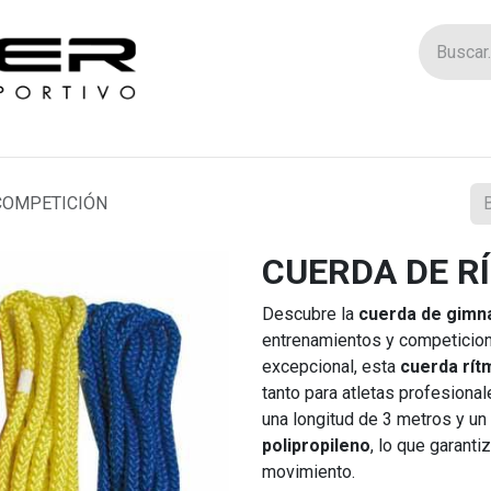
Tienda
Catego
COMPETICIÓN
CUERDA DE R
Descubre la
cuerda de gimna
entrenamientos y competicion
excepcional, esta
cuerda rít
tanto para atletas profesiona
una longitud de 3 metros y un
polipropileno
, lo que garanti
movimiento.