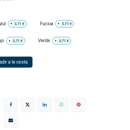
zul
Fucsia
+
3,71
€
+
3,71
€
jo
Verde
+
3,71
€
+
3,71
€
dir a la cesta