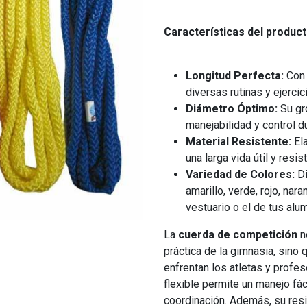
Características del product
Longitud Perfecta:
Con 
diversas rutinas y ejercic
Diámetro Óptimo:
Su gr
manejabilidad y control d
Material Resistente:
El
una larga vida útil y resis
Variedad de Colores:
Di
amarillo, verde, rojo, nar
vestuario o el de tus alu
La
cuerda de competición
n
práctica de la gimnasia, sin
enfrentan los atletas y profes
flexible permite un manejo fáci
coordinación. Además, su res