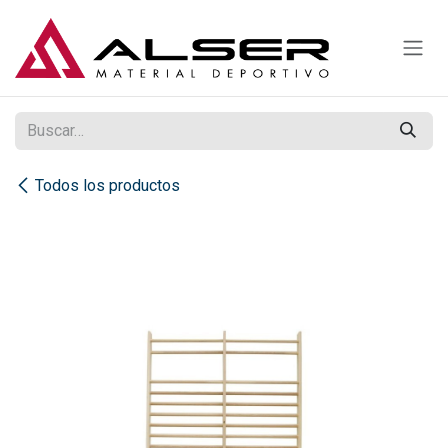
Ir al contenido
Todos los productos