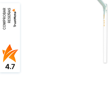
C
O
M
P
R
O
B
A
R
R
E
S
E
Ñ
A
S
4.7