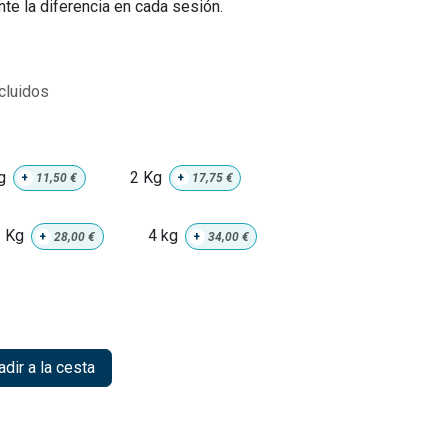
ente la diferencia en cada sesión.
cluidos
g
2 Kg
+
11,50
€
+
17,75
€
 Kg
4 kg
+
28,00
€
+
34,00
€
dir a la cesta