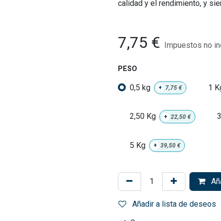
calidad y el rendimiento, y si
7,75
€
Impuestos no in
PESO
0,5 kg
1 K
+
7,75
€
2,50 Kg
3
+
22,50
€
5 Kg
+
39,50
€
Aña
Añadir a lista de deseos