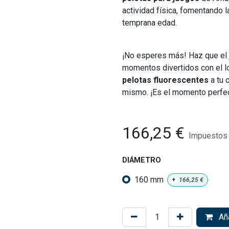
actividad física, fomentando l
temprana edad.
¡No esperes más! Haz que el j
momentos divertidos con el l
pelotas fluorescentes
a tu 
mismo. ¡Es el momento perfec
166,25
€
Impuestos 
DIÁMETRO
160 mm
+
166,25
€
Aña