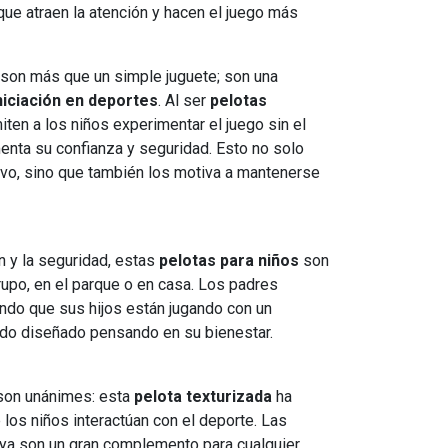
 que atraen la atención y hacen el juego más
on más que un simple juguete; son una
niciación en deportes
. Al ser
pelotas
miten a los niños experimentar el juego sin el
enta su confianza y seguridad. Esto no solo
ivo, sino que también los motiva a mantenerse
n y la seguridad, estas
pelotas para niños
son
rupo, en el parque o en casa. Los padres
ndo que sus hijos están jugando con un
do diseñado pensando en su bienestar.
son unánimes: esta
pelota texturizada
ha
 los niños interactúan con el deporte. Las
a son un gran complemento para cualquier