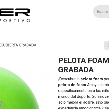
Tienda
Catego
ECUBIERTA GRABADA
PELOTA FOAM
GRABADA
¡Descubre la
pelota foam
per
pelota de foam
Amaya combin
específicamente para los niñ
mundo del deporte. Su innova
solo mejora el agarre, sino q
experiencia emocionante y se