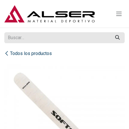
Ir al contenido
Todos los productos