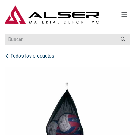
Ir al contenido
Todos los productos