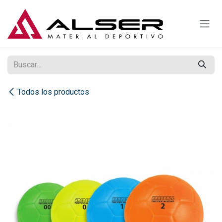
Ir al contenido
Todos los productos