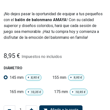
¡No dejes pasar la oportunidad de equipar a tus pequeños
con el
balón de balonmano AMAYA
! Con su calidad
superior y diseños coloridos, hará que cada sesión de
juego sea memorable. ¡Haz tu compra hoy y comienza a
disfrutar de la emoción del balonmano en familia!
8,95
€
Impuestos no incluidos
DIÁMETRO
145 mm
155 mm
+
8,95
€
+
9,95
€
165 mm
175 mm
+
10,35
€
+
10,95
€
Añadir a la cesta