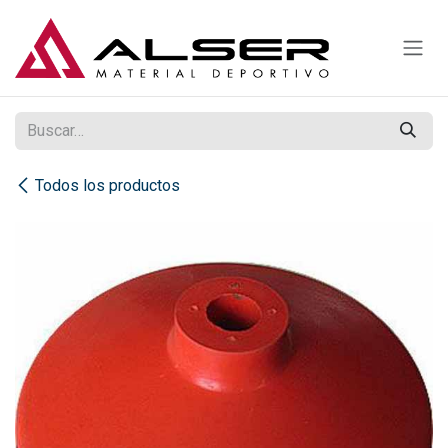
Ir al contenido
Todos los productos